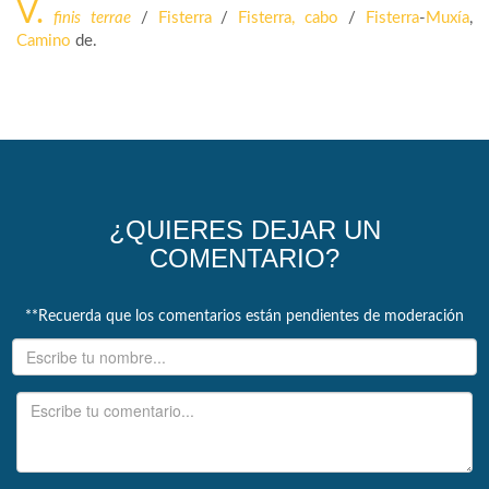
V.
finis terrae
/
Fisterra
/
Fisterra, cabo
/
Fisterra
-
Muxía
,
Camino
de.
¿QUIERES DEJAR UN
COMENTARIO?
**Recuerda que los comentarios están pendientes de moderación